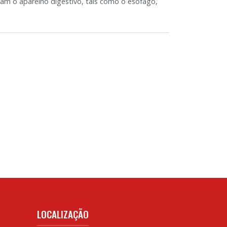
am o aparelho digestivo, tais como o esôfago,
LOCALIZAÇÃO