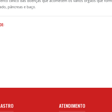
mento clínico das doenças que acometem os vários órgãos que form
ado, pâncreas e baço.
DE:
GASTRO
ATENDIMENTO